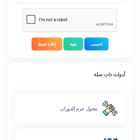
احسب
عينة
إعادة ضبط
أدوات ذات صلة
محول عزم الدوران