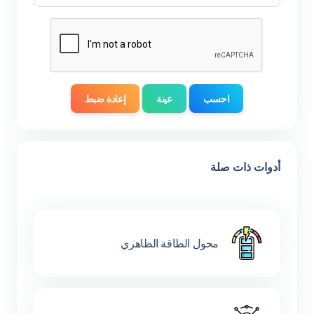
احسب
عينة
إعادة ضبط
أدوات ذات صلة
محول الطاقة الظاهري