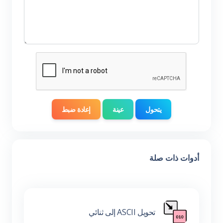
يتحول
عينة
إعادة ضبط
أدوات ذات صلة
تحويل ASCII إلى ثنائي