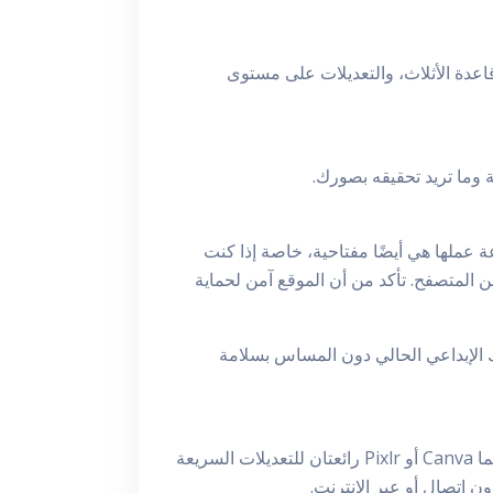
اعدة الأثلاث، والتعديلات على مستوى
ة وما تريد تحقيقه بصورك.
 قص الصور، تحقق مما إذا كانت تدعم أنواع الملفات المفضلة لديك مثل JPEG أو PNG أو TIFF. سرعة عملها هي أيضًا مفتاحية، خاصة إذا كنت
ن المتصفح. تأكد من أن الموقع آمن لحماية
ك الإبداعي الحالي دون المساس بسلامة
هناك العديد من الأدوات عالية الجودة، لكل منها مستوى تعقيد مختلف. Adobe Photoshop هو الأفضل للمحترفين، بينما Canva أو Pixlr رائعتان للتعديلات السريعة
ن اتصال أو عبر الإنترنت.