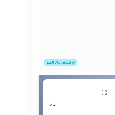
استخدم URL البعيد