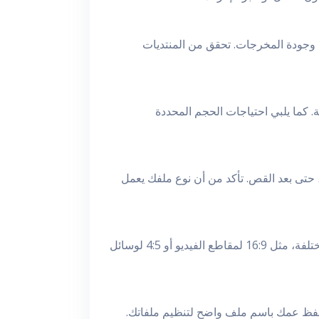
 وجودة المخرجات. تحقق من المنتديات
 كما يلبي احتياجات الحجم المحددة
 حتى بعد القص. تأكد من أن نوع ملفك يعمل
افتح ملفك واختر أداة قص الصور المناسبة من القائمة. تحتوي معظم البرامج على أحجام محددة مسبقًا لاستخدامات مختلفة، مثل 16:9 لمقاطع الفيديو أو 4:5 لوسائل
احفظ عمك باسم ملف واضح لتنظيم ملفاتك.