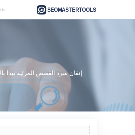
els
2
d
إتقان سرد القصص المرئية يبدأ بال